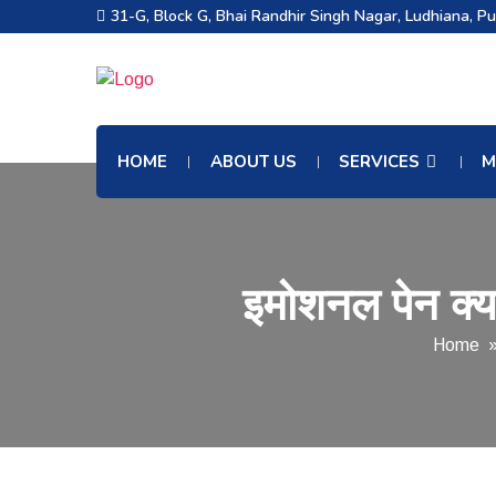
31-G, Block G, Bhai Randhir Singh Nagar, Ludhiana, P
HOME
ABOUT US
SERVICES
M
इमोशनल पेन क्या
Home