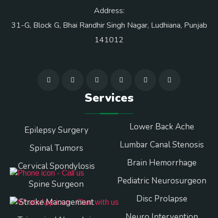
Address:
31-G, Block G, Bhai Randhir Singh Nagar, Ludhiana, Punjab
141012
Services
Lower Back Ache
Epilepsy Surgery
Lumbar Canal Stenosis
Spinal Tumors
Brain Hemorrhage
Cervical Spondylosis
Pediatric Neurosurgeon
Spine Surgeon
Disc Prolapse
Stroke Management
Neuro Intervention