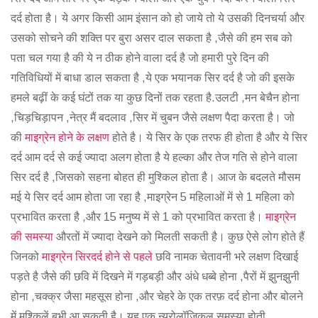
दर्द होता है। ये अगर किसी आम इंसान को हो जाये तो ये उसकी दिनचर्या और
उसको सोचने की शक्ति पर बुरा असर दाल सकता है ,जैसे की हम सब को
पता चल गया है की ये न ठीक होने वाला दर्द है जो हमारी पुरे दिन की
गतिविधियों में बाधा डाल सकता है ,ये एक भयानक सिर दर्द है जो की इसके
हमले बढ़ीं के कई घंटों तक या कुछ दिनों तक रहता है.उलटी ,मन बेचैन होना
,चिड़चिड़ापन ,नेत्र मैं बदलाव ,सिर में चुबन जैसे लक्षण पैदा करता है। जो
की
माइग्रेन होने के लक्षण
होते है। ये सिर के एक तरफ ही होता है और ये सिर
दर्द आम दर्द से कई ज्यादा अलग होता है ये हल्का और तेज गति से होने वाला
सिर दर्द है ,जिसको सहना बोहत ही मुश्किल होता है। आज के बदलते मौसम
मई ये सिर दर्द आम होता जा रहा है ,माइग्रेन 5 महिलाओं में से 1 महिला को
प्रभावित करता है ,और 15 मनुष्य में से 1 को प्रभावित करता है।
माइग्रेन
की समस्या
औरतों में ज्यादा देखने को मिलती सकती है। कुछ ऐसे लोग होते हैं
जिनको
माइग्रेन सिरदर्द होने से पहले
छवि नामक चेतावनी भरे लक्षण दिखाई
पड़ते है जैसे की छवि में दिखने में गड़बड़ी और अंधे धब्बे होना ,पैरों में झुनझुनी
होना ,चक्क्र जैसा महसूस होना ,और चेहरे के एक तरफ़ दर्द होना और बोलने
में मुश्किलें बभी आ सकती है। यह एक न्यूरोलॉजिकल समस्या होती