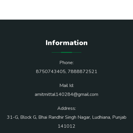
Information
Phone:
8750743405
,
7888872521
Mail Id:
amitmittal140284@gmail.com
Address:
31-G, Block G, Bhai Randhir Singh Nagar, Ludhiana, Punjab
141012