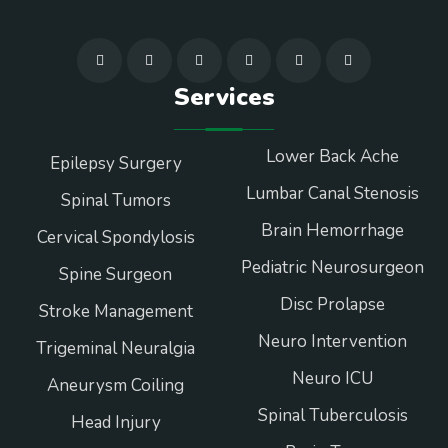
Services
Lower Back Ache
Epilepsy Surgery
Lumbar Canal Stenosis
Spinal Tumors
Brain Hemorrhage
Cervical Spondylosis
Pediatric Neurosurgeon
Spine Surgeon
Disc Prolapse
Stroke Management
Neuro Intervention
Trigeminal Neuralgia
Neuro ICU
Aneurysm Coiling
Spinal Tuberculosis
Head Injury