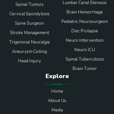
Lumbar Canal Stenosis
Spinal Tumors
Brain Hemorrhage
Cervical Spondylosis
Pediatric Neurosurgeon
Spine Surgeon
Disc Prolapse
Stroke Management
Neuro Intervention
Trigeminal Neuralgia
Neuro ICU
Aneurysm Coiling
Spinal Tuberculosis
Head Injury
Brain Tumor
Explore
Home
About Us
Media