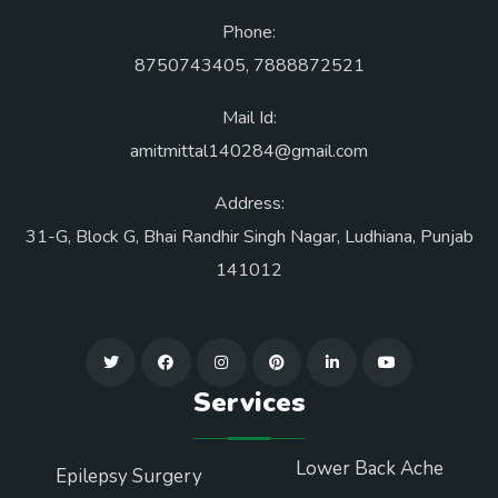
Phone:
8750743405
,
7888872521
Mail Id:
amitmittal140284@gmail.com
Address:
31-G, Block G, Bhai Randhir Singh Nagar, Ludhiana, Punjab
141012
Services
Lower Back Ache
Epilepsy Surgery